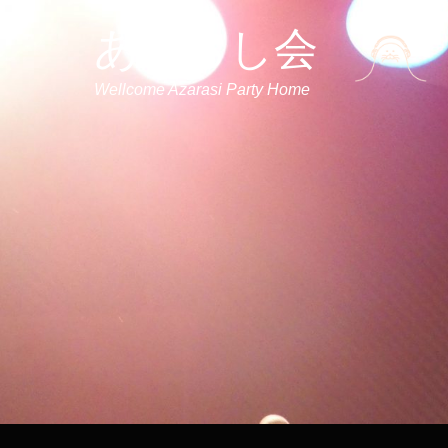
あざらし会
Wellcome Azarasi Party Home