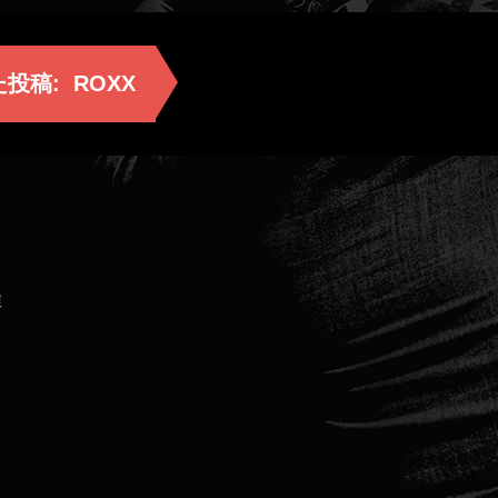
た投稿:
ROXX
催