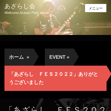
あざらし会
メニュー
Wellcome Azarasi Party Home
ホーム
»
EVENT
»
「あざらし ＦＥＳ２０２２」ありがと
うございました
「あざらし ＦＥＳ２０２