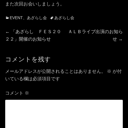
また次回お会いしましょう。
カ
タ
EVENT
、
あざらし会
あざらし会
テ
グ
投
ゴ
前
次
←
「あざらし ＦＥＳ２０
ＡＬＢライブ出演のお知ら
リ
の
の
２２」開催のお知らせ
せ
→
稿
ー
投
投
稿:
稿:
ナ
コメントを残す
ビ
メールアドレスが公開されることはありません。
※
が付
いている欄は必須項目です
ゲ
コメント
※
ー
シ
ョ