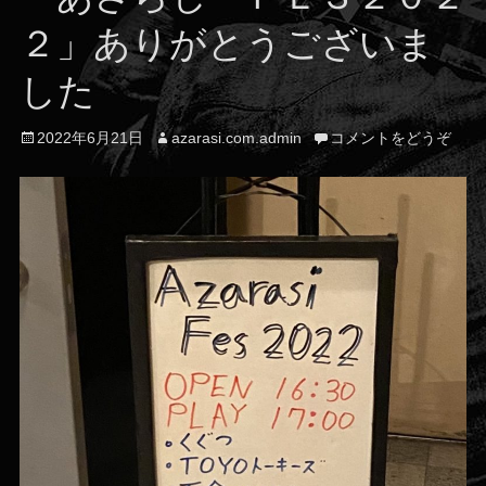
２」ありがとうございま
した
投
投
2022年6月21日
azarasi.com.admin
コメントをどうぞ
稿
稿
日
者