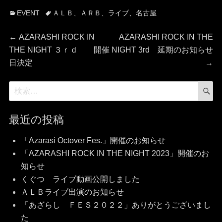
カ
タ
EVENT
ＡＬＢ
、
ＡＲＢ
、
ライブ
、
名古屋
テ
グ
投
ゴ
前
次
←
AZARASHI ROCK IN
AZARASHI ROCK IN THE
リ
の
の
THE NIGHT ３ｒｄ 開催
NIGHT 3rd 延期のお知らせ
稿
ー
投
投
日決定
→
稿:
稿:
ナ
検
検
索
索:
ビ
最近の投稿
ゲ
「Azarasi Octover Fes.」開催のお知らせ
ー
「AZARASHI ROCK IN THE NIGHT 2023」開催のお
シ
知らせ
くぐつ ライブ動画公開しました
ョ
ＡＬＢライブ出演のお知らせ
「あざらし ＦＥＳ２０２２」ありがとうございまし
ン
た