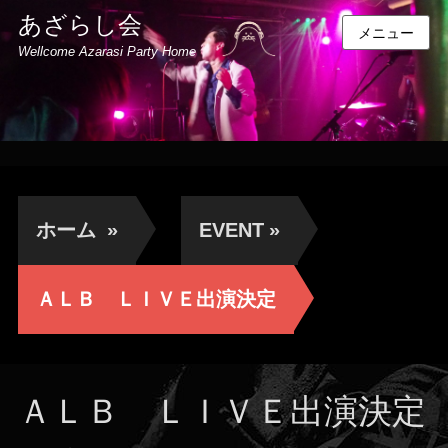
あざらし会
メニュー
Wellcome Azarasi Party Home
ホーム
»
EVENT
»
ＡＬＢ ＬＩＶＥ出演決定
ＡＬＢ ＬＩＶＥ出演決定